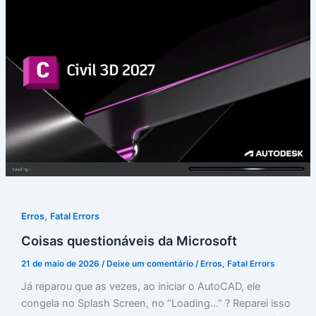
,
Erros
Fatal Errors
Coisas questionáveis da Microsoft
21 de maio de 2026
/
Deixe um comentário
/
Erros
,
Fatal Errors
Já reparou que as vezes, ao iniciar o AutoCAD, ele
congela no Splash Screen, no “Loading…” ? Reparei isso