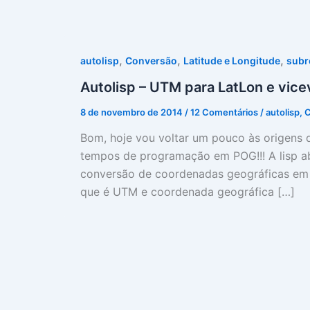
,
,
,
autolisp
Conversão
Latitude e Longitude
subr
Autolisp – UTM para LatLon e vice
8 de novembro de 2014
/
12 Comentários
/
autolisp
,
C
Bom, hoje vou voltar um pouco às origens d
tempos de programação em POG!!! A lisp a
conversão de coordenadas geográficas em U
que é UTM e coordenada geográfica […]