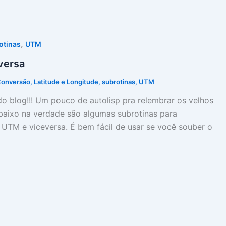
,
otinas
UTM
versa
onversão
,
Latitude e Longitude
,
subrotinas
,
UTM
o blog!!! Um pouco de autolisp pra relembrar os velhos
baixo na verdade são algumas subrotinas para
TM e viceversa. É bem fácil de usar se você souber o