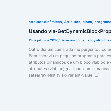
,
,
,
atrbutos dinâmicos
Atributos
bloco
program
Usando vla-GetDynamicBlockProp
11 de julho de 2017
/
Deixe um comentário
/
atrbutos 
Outro dia um camarada me perguntou como 
Bom escrevi um pequeno programa para exemp
atributos dinamicos de um bloco;vlabloc é
attributes (vlabloc) ;(vl-load-com) (mapcar
safearray->list (vlax-variant-value […]