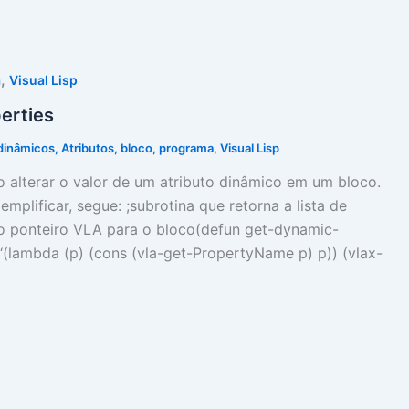
,
a
Visual Lisp
erties
dinâmicos
,
Atributos
,
bloco
,
programa
,
Visual Lisp
alterar o valor de um atributo dinâmico em um bloco.
lificar, segue: ;subrotina que retorna a lista de
 o ponteiro VLA para o bloco(defun get-dynamic-
 ‘(lambda (p) (cons (vla-get-PropertyName p) p)) (vlax-