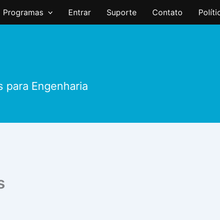
Programas
Entrar
Suporte
Contato
Polít
s para Engenharia
s