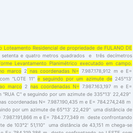
o Loteamento Residencial de propriedade de FULANO DE
 setenta e quatro metros quadrados e três decímetros
forme Levantamento Planimétrico executado em campo.
 no marco
2
nas coordenadas N=
7.987.178,912 m e E=
com "LOTE 11"
e seguindo por um azimute de
245°13'
 ao marco
2
nas coordenadas N=
7.987.163,197 m e E=
 "RUA C" e seguindo por um azimute de 335°13' 22,429"
nas coordenadas N= 7.987.190,435 m e E= 784.274,248 m
indo por um azimute de 65°13' 22,429" uma distância de
 7.987.191,866 m e E= 784.277,349 m deste confrontando
 de 103°2' 51,110" uma distância de 43,151 m chega-se
m e E= 784.319,386 m deste confrontando ao LESTE com