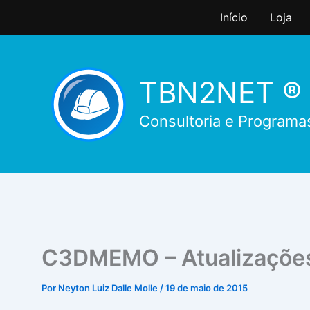
Ir
Início
Loja
para
o
conteúdo
TBN2NET ®
Consultoria e Programa
C3DMEMO – Atualizaçõe
Por
Neyton Luiz Dalle Molle
/
19 de maio de 2015