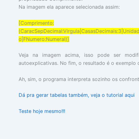
Na imagem ela aparece selecionada assim:
[Comprimento:
(CaracSepDecimal:Virgula|CasasDecimais:3|Unid
o|FNumero:Numeral)]
Veja na imagem acima, isso pode ser modif
autoexplicativas. No fim, o resultado é o exemplo d
Ah, sim, o programa interpreta sozinho os confront
Dá pra gerar tabelas também, veja o tutorial aqui
Teste hoje mesmo!!!