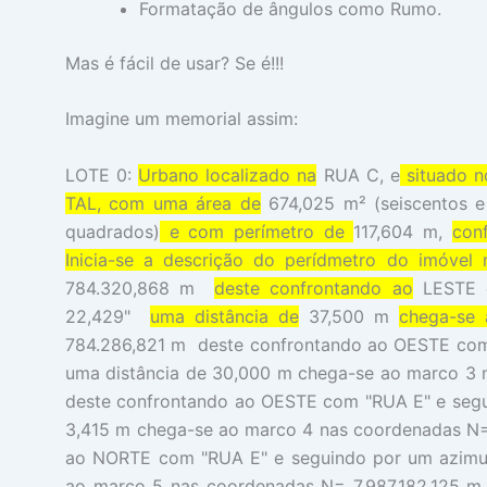
Formatação de ângulos como Rumo.
Mas é fácil de usar? Se é!!!
Imagine um memorial assim:
LOTE 0:
Urbano localizado na
RUA C, e
situado n
TAL, com uma área de
674,025 m² (seiscentos e
quadrados)
e com perímetro de
117,604 m,
con
Inicia-se a descrição do perídmetro do imóvel
784.320,868 m
deste confrontando ao
LESTE 
22,429"
uma distância de
37,500 m
chega-se
784.286,821 m deste confrontando ao OESTE com
uma distância de 30,000 m chega-se ao marco 3 
deste confrontando ao OESTE com "RUA E" e segu
3,415 m chega-se ao marco 4 nas coordenadas N=
ao NORTE com "RUA E" e seguindo por um azimute
ao marco 5 nas coordenadas N= 7.987.182,125 