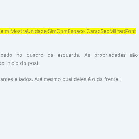
ade:m|MostraUnidade:SimComEspaco|CaracSepMilhar:Pont
icado no quadro da esquerda. As propriedades são
o início do post.
antes e lados. Até mesmo qual deles é o da frente!!