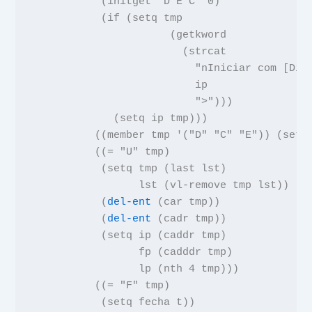
           (
initget
"D E C"
0
)
           (
if
(
setq
tmp
(
getkword
(
strcat
"nIniciar com [Dir
ip
">"
)))
             (
setq
ip tmp
)))
          ((
member
tmp
'
(
"D" "C" "E"
)) (
setq
          ((
=
"U"
tmp
)
           (
setq
tmp
(
last
lst
)
lst
(
vl-remove
tmp lst
))
           (
del-ent
(
car
tmp
))
           (
del-ent
(
cadr
tmp
))
           (
setq
ip
(
caddr
tmp
)
fp
(
cadddr
tmp
)
lp
(
nth
4
tmp
)))
          ((
=
"F"
tmp
)
           (
setq
fecha
t
))