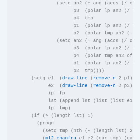
               (
setq
an2
(
+
ang
(
acos
(
/
of
p3
(
polar
lp an2
(
/
of
p4  tmp
                     p1
(
polar
lp an2
(
/
of
p2
(
polar
tmp an2
(
-
o
               (
setq
an2
(
+
ang
(
acos
(
/
of
p3
(
polar
lp an2
(
/
of
p4
(
polar
tmp an2 of
)
p1
(
polar
lp an2
(
/
of
p2  tmp
))))
      (
setq
e1
(
draw-line
(
remove-n
2
p1
) (
e2
(
draw-line
(
remove-n
2
p3
) (
ip  fp
            lst
(
append
lst
(
list
(
list
e1 e
lp  tmp
)
      (
if
(
>
(
length
lst
)
1
)
        (
progn
(
setq
tmp
(
nth
(
-
(
length
lst
)
2
)
          (
ml2_chanfra
e1 e2
(
car
tmp
) (
cadr