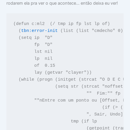
rodarem ela pra ver o que acontece...
então deixa eu ver!
(
defun
c:ml2
(
/
tmp ip fp lst lp of
)
  (
tbn:error-init
(
list
(
list
"cmdecho"
0
)
t
  (
setq
ip
"D"
fp
"D"
lst
nil
lp
nil
of
0.15
lay
(
getvar
"clayer"
))
  (
while
(
progn
(
initget
(
strcat
"O D E C U 
                (
setq
str
(
strcat
"noffset: 
""  Fim:""
fp
""nEntre com um ponto ou [Offset, Di
(
if
(
>
(
le
", Sair, Undo] <
tmp
(
if
lp
(
getpoint
(
trans