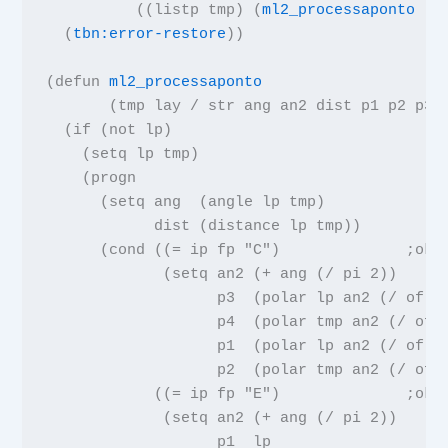
          ((
listp
tmp
) (
ml2_processaponto
(
t
  (
tbn:error-restore
))
(
defun
ml2_processaponto
(
tmp lay
/
str ang an2 dist p1 p2 p3 
  (
if
(
not
lp
)
    (
setq
lp tmp
)
    (
progn
(
setq
ang
(
angle
lp tmp
)
dist
(
distance
lp tmp
))
      (
cond
((
=
ip fp
"C"
)
;ok2
(
setq
an2
(
+
ang
(
/ pi
2
))
p3
(
polar
lp an2
(
/
of
2
p4
(
polar
tmp an2
(
/
of
p1
(
polar
lp an2
(
/
of
-
p2
(
polar
tmp an2
(
/
of
            ((
=
ip fp
"E"
)
;ok2
(
setq
an2
(
+
ang
(
/ pi
2
))
p1  lp