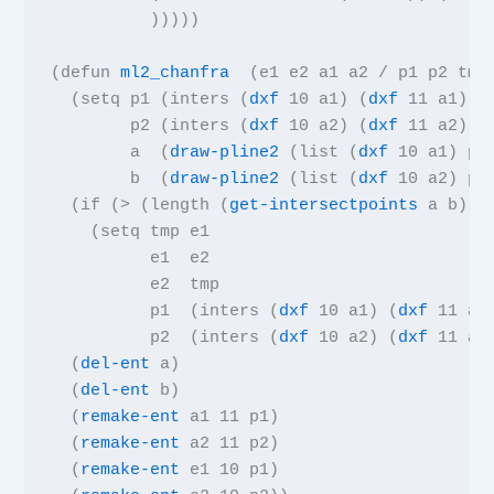
          )))))
(
defun
ml2_chanfra
(
e1 e2 a1 a2
/
p1 p2 tmp
  (
setq
p1
(
inters
(
dxf
10
a1
) (
dxf
11
a1
) (
p2
(
inters
(
dxf
10
a2
) (
dxf
11
a2
) (
a
(
draw-pline2
(
list
(
dxf
10
a1
)
p1
b
(
draw-pline2
(
list
(
dxf
10
a2
)
p2
  (
if
(
>
(
length
(
get-intersectpoints
a b
))
    (
setq
tmp e1
          e1  e2
          e2  tmp
          p1
(
inters
(
dxf
10
a1
) (
dxf
11
a1
p2
(
inters
(
dxf
10
a2
) (
dxf
11
a2
  (
del-ent
a
)
  (
del-ent
b
)
  (
remake-ent
a1
11
p1
)
  (
remake-ent
a2
11
p2
)
  (
remake-ent
e1
10
p1
)