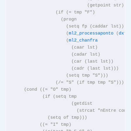
                            (
getpoint
str
)))
                (
if
(
=
tmp
"F"
)
                  (
progn
(
setq
fp
(
caddar
lst
))
                    (
ml2_processaponto
(
dxf
                    (
ml2_chanfra
(
caar
lst
)
                      (
cadar
lst
)
                      (
car
(
last
lst
))
                      (
cadr
(
last
lst
)))
                    (
setq
tmp
"S"
)))
                (
/=
"S"
(
if
tmp tmp
"S"
)))
    (
cond
((
=
"O"
tmp
)
           (
if
(
setq
tmp
(
getdist
(
strcat
"nEntre com 
             (
setq
of tmp
)))
          ((
=
"I"
tmp
)