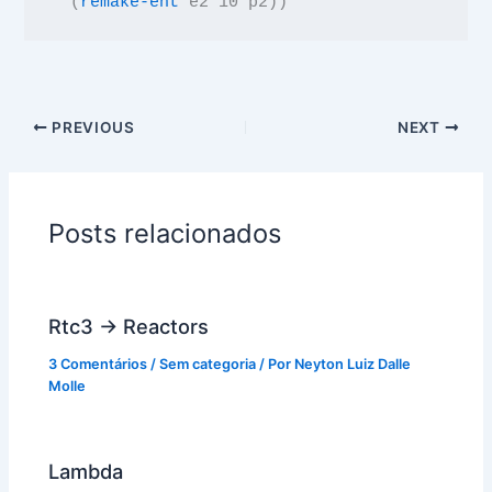
  (
remake-ent
e2
10
p2
))
PREVIOUS
NEXT
Posts relacionados
Rtc3 -> Reactors
3 Comentários
/
Sem categoria
/ Por
Neyton Luiz Dalle
Molle
Lambda