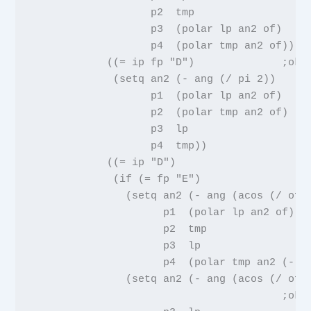
                   p2  tmp
                   p3
(
polar
lp an2 of
)
p4
(
polar
tmp an2 of
)))
            ((
=
ip fp
"D"
)
;ok2
(
setq
an2
(
-
ang
(
/ pi
2
))
p1
(
polar
lp an2 of
)
p2
(
polar
tmp an2 of
)
p3  lp
                   p4  tmp
))
            ((
=
ip
"D"
)
             (
if
(
=
fp
"E"
)
               (
setq
an2
(
-
ang
(
acos
(
/
of
p1
(
polar
lp an2 of
)
p2  tmp
                     p3  lp
                     p4
(
polar
tmp an2
(
-
o
               (
setq
an2
(
-
ang
(
acos
(
/
of
;ok2