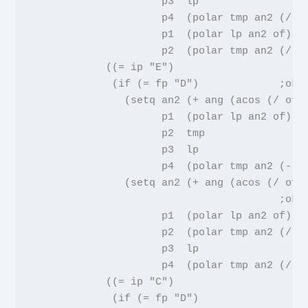
p3  lp
                     p4
(
polar
tmp an2
(
/
o
p1
(
polar
lp an2 of
)
p2
(
polar
tmp an2
(
/
o
            ((
=
ip
"E"
)
             (
if
(
=
fp
"D"
)
;ok2
(
setq
an2
(
+
ang
(
acos
(
/
of
p1
(
polar
lp an2 of
)
p2  tmp
                     p3  lp
                     p4
(
polar
tmp an2
(
-
o
               (
setq
an2
(
+
ang
(
acos
(
/
of
;ok2
p1
(
polar
lp an2 of
)
p2
(
polar
tmp an2
(
/
o
p3  lp
                     p4
(
polar
tmp an2
(
/
o
            ((
=
ip
"C"
)
             (
if
(
=
fp
"D"
)